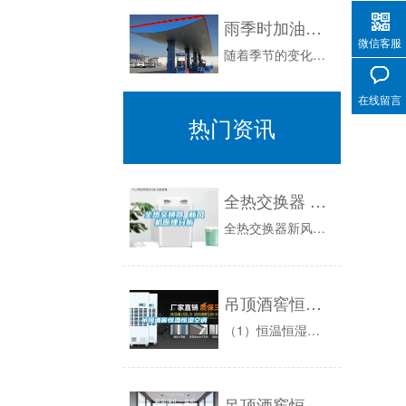
雨季时加油站要如何防止意外发生
微信客服
随着季节的变化，南梅雨季节的到来，气温的升高，暴雨的暴发和潮湿的空气，会影响到加油站的日常工作，那么，在梅雨季节，我们应该如何准备一些预防措...
在线留言
热门资讯
全热交换器 新风机原理分析
全热交换器新风机原理分析全热交换器，新风换气机，换气机，板翅式换热器属于一种空气与空气直接交换的静止型换热器，它不需要通过中间媒质进行换热，...
吊顶酒窖恒温恒湿空调
（1）恒温恒湿：温度范围控制在13℃~18℃（可调），温度控制精度正负1℃，可根据客户需求实现精度控制±0.5℃。湿度控制范围60%~70%...
吊顶酒窖恒温恒湿机精密空调吊装酒窖空调除湿机