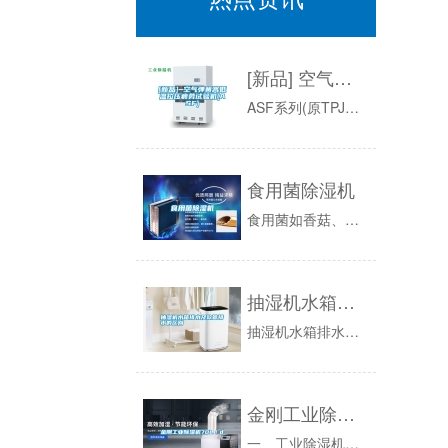
[新品] 空气弹簧高低温拉压疲劳试验机(ASF)
ASF系列(原TPJ系列)，空气弹簧高低温拉压疲劳试验机(双工位)/(多工位);Airspring，HighandLowTemperatur...
食用菌除湿机
食用菌如香菇、黑木耳等脱水干制的食用菌商品，由于其组织结构疏松、多孔，且富含亲水性胶体成分，在贮存过程中，极易霉变、生虫，严重影响商品质量。...
抽湿机水箱排水及软管排水的区别
抽湿机水箱排水及软管排水的区别除湿机的排水方式有水箱排水，和软管排水，水箱排水是指抽湿机抽的水储存在水箱中，当水箱水满时，除湿机就停止工作，...
金刚工业除湿机70L／d
一、工业除湿机应用 工业除湿机广泛应用于办公室、档案、资料、图书馆、电脑房、精密仪器室、医院及贵重物品仓库，化纤、制药、军工、玻...