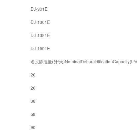
DJ-901E
DJ-1301E
DJ-1381E
DJ-1501E
名义除湿量(升/天)NominalDehumidificationCapacity(L/d
20
26
38
58
90