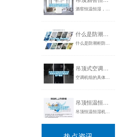
酒窖恒温恒湿，顾名思义是用来储藏酒的一个空间，因为酒在生产发酵与储存过程中对环境温度与湿度有较高要求，178杭州8821实验7031恒温恒湿...
什么是防潮柜 如何选购防潮柜
什么是防潮柜防潮柜是说运用各种除湿技术有效地降低柜内湿度，从而达到防潮、防霉、防氧化、防锈、防微量吸湿等目的。防潮柜产品特点模组式设计：本机...
吊顶式空调机组货源充足-陕西恒温恒湿空调机组-生产基地
空调机组的具体分类，恒温恒湿空调机组厂家定制，按结构型式分类，可分为卧式、立式和吊顶式;按用途特征分类，可分为通用机组、新风机组、净化机组和...
吊顶恒温恒湿机酒窖实验室博物馆空调除湿机
吊顶恒温恒湿机酒窖实验室博物馆空调除湿机，恒温恒湿机由制冷系统，加热系统，控制系统，湿度系统，送风循环系统，176杭州和传感器系统等组成，上...
热点资讯