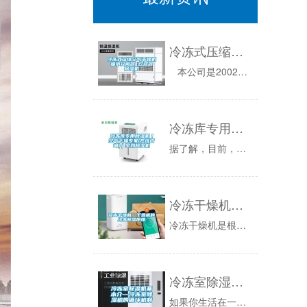
冷冻式压缩空气干燥机 油水分离器 过滤器 除湿机
本公司是2002年成立的制造生产型企业。公司位于美丽的杭州市，毗邻于长途汽车北站，交通便利。本公司以浙大、杭氧...
冷冻库专用除湿机｜空气干燥专家(在线咨询)｜宝鸡除湿机
据了解，目前，除湿机有两个类型，一个是常规冷冻型除湿机，另一个是转轮型除湿机。常规冷冻型除湿机，宝鸡除湿机，适用于常温下使用，ZUI低适用湿...
冷冻干燥机｜干燥机的冷冻除湿原理
冷冻干燥机是根据冷冻除湿原理，利用全封闭压缩式制冷系统，对经空压机排出的压缩气体冷却降温，使其中所含的大量饱和水蒸气、油雾凝结液滴，经过经汽...
冷冻室除湿机基本介—冷冻室除湿机的循环机制
如果你生活在一个常年下雨的城市你会怎么样？如果你喜欢雨的话，那应该还好，但是如果你讨厌雨，讨厌那种湿嗒嗒的感觉的话，那我想你肯定会受不了的。...