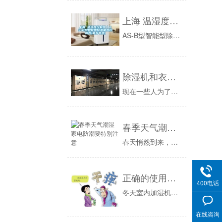
上海 温湿度控制器／AS-B型智能型除湿加热控制器(最好电器)
AS-B型智能型除湿加热控制器热烈庆祝电子（上海办事处）正式成立！！AS-B型智能型除湿加热控制器（智能温湿度控制器）免费销售热线：400-...
除湿机和衣物烘干机区别
现在一些人为了追求生活的舒适性，家里都配置了除湿机和衣服烘干机。从表面上去看，家用除湿机和衣服烘干机都是为了除湿，一个是解决家庭环境的潮湿，...
春季天气潮湿 家电防潮要特别注意
春天悄然到来，潮湿下雨天气逐渐增多，殊不知这样的天气也是家电潜在的杀手。许多人发现家里的电视有时候开机后画面模糊不清，过三五分钟后才正常；空...
正确的使用加湿器才能达到健康的效果，不要适得其反
400电话
冬天室内加湿机加湿不要过头：冬天空气干燥，特别是我国北方地区，本来空气就干燥，加上室内有取暖设备，空气就更加干燥了，所以室内加湿是非常有必要...
在线咨询