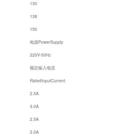
130
138
150
电源PowerSupply
220V-50Hz
额定输入电流
RatedInputCurrent
2.5A
3.0A
2.5A
3.0A