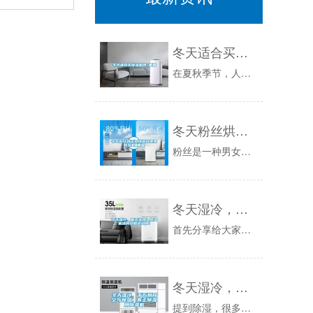
冬天适合买除湿机吗_重复
在夏秋季节，人们最苦恼的便是家里潮湿，造成衣物、书籍都受潮，霉变，给生活带来了很大的不便。从而使得除湿机成了人们热捧的电器。随着秋冬季节的到...
冬天粉丝烘干可以选择使用除湿机_重复
粉丝是一种男女老少都喜欢的食物之一，并且不同的地方制作的方式也不同叫法也不相同，南方粉丝最好吃的还是米粉，北方的则是粉条多些，比如猪肉炖粉条...
冬天湿冷，夏天湿热？除湿机选购攻略送给你！
首先分享给大家5个选购要点。1.选择适合自己的除湿量目前家用除湿机的日除湿量多在6L到50L之间，我们根据自己的房屋面积去选择对应的除湿量。...
冬天湿冷，千万别开空气除湿，真正除湿用除湿机
提到除湿，很多人会说：我家空调就有除湿功能，没必要花冤枉钱再去购买一台除湿机。但空调除湿大家真正了解吗？下面由小编带大家一起看下空调除湿的原...