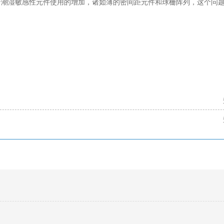
着潮湿敏感性元件使用的增加，诸如薄的密间距元件和球栅阵列，这个问