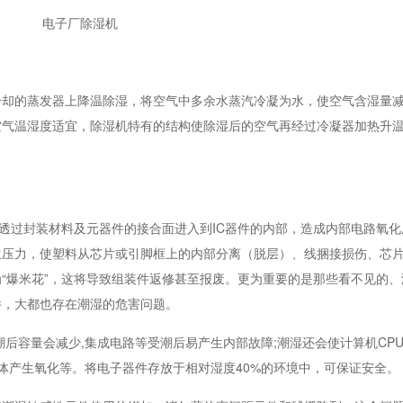
电子厂除湿机
冷却的蒸发器上降温除湿，将空气中多余水蒸汽冷凝为水，使空气含湿量
空气温湿度适宜，除湿机特有的结构使除湿后的空气再经过冷凝器加热升
会透过封装材料及元器件的接合面进入到IC器件的内部，造成内部电路氧
生压力，使塑料从芯片或引脚框上的内部分离（脱层）、线捆接损伤、芯
“爆米花”，这将导致组装件返修甚至报废。更为重要的是那些看不见的、
件，大都也存在潮湿的危害问题。
后容量会减少,集成电路等受潮后易产生内部故障;潮湿还会使计算机CP
晶体产生氧化等。将电子器件存放于相对湿度40%的环境中，可保证安全。