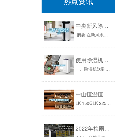
热点资讯
中央新风除湿系统成为热门，它到底是什么？
[摘要]在新风系统不断普及的现在，有越来越多人选择了功能更多的新风除湿一体机。新风除湿一体机有了新风系统的功能的同时，还可以进行除湿。接下来...
使用除湿机的误区
一、除湿机送到后，马上使用。每次购物，都希望是令人满意的产品。家用除湿机是家电，当然重视质量。除湿机一到家，就像立马试试效果。这其实是错误的...
中山恒温恒湿试验箱
LK-150GLK-225GLK-408GLK-800GCK-150GCK-225GCK-408GCK-800GJK-150GJK-225G...
2022年梅雨季家里湿气重，这个防潮除湿机的妙招