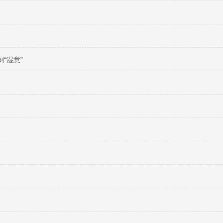
）
“湿意”