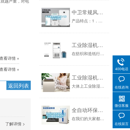
题就越严重，对电
中卫常规风冷调温／降温型除湿机
产品特点：1．调温湿机产品，适用于是室温-5～28℃，相对湿度25～75%需要调温湿的使用场合，如粮食种于库、显影胶片库及贵重文物等特殊物品...
工业除湿机的箱体结构有哪些？
在纺织和造纸行业中厂家都会重视工业除湿机的使用情况，这种除湿机在启动之后可以及时将空气中的湿度标准降低，让周围环境保持干燥状态，人们在进行生...
查看详情 +
400电话
查看详情 +
工业除湿机的应用
返回列表
大体上工业除湿机应用于两个地方：一：防止物体再吸回湿气二：产品干燥如果能正确应用除湿技术，可改善生产技术创造惊人的利益。产品干燥毫无疑问的，...
在线咨询
微信客服
全自动环保除湿机—全自动环保除湿机选购及维护保养方法介绍
在我们的大家都买实用除湿机的时候，全自动环保除湿机是我们现在很多的消费者比较喜欢的一款类型，而当我们在购买全自动环保除湿机的时候，一定要讲究...
了解详情 >
在线留言