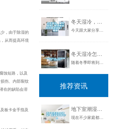
冬天湿冷，夏天湿热？除湿机选购功率送给你！_重复
今天跟大家分享除湿机如何选！首先分享给大家5个选购要点。1.选择适合自己的除湿量目前家用除湿机的日除湿量多在6L到50L之间，我们根据自己的...
减少，由于除湿的
温，从而提高环境
冬天湿冷怎么办 你家离温暖就差一台除湿机了
随着冬季即将到来，不少生活在南方的小伙伴应该深有体会，不仅家里湿气重，天一冷就显得冷的更刺骨了。那你家真的太缺一台除湿机了。除湿机其实就是干...
化腐蚀短路，以及
片损伤、内部裂纹
推荐资讯
潜在的缺陷会溶
地下室潮湿如何解决？除湿机有用吗？
U及板卡金手指及
现在不少家庭都有自己的车库，或者是地下的储物间。这些地方往往由于气温较低，一到夏天，就很容易潮湿。这样把汽车，工具，摩托车或者储藏物品放在一...