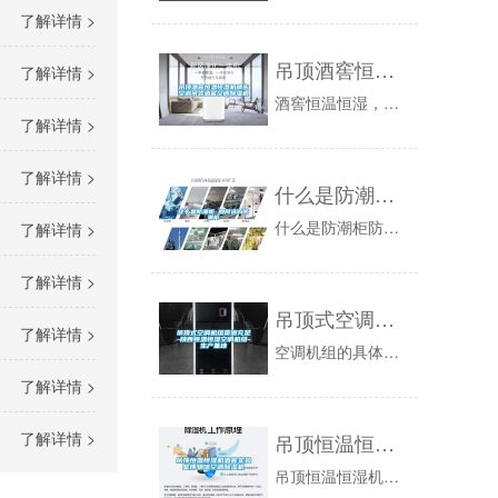
了解详情 >
吊顶酒窖恒温恒湿机精密空调吊装酒窖空调除湿机
了解详情 >
酒窖恒温恒湿，顾名思义是用来储藏酒的一个空间，因为酒在生产发酵与储存过程中对环境温度与湿度有较高要求，178杭州8821实验7031恒温恒湿...
了解详情 >
了解详情 >
什么是防潮柜 如何选购防潮柜
什么是防潮柜防潮柜是说运用各种除湿技术有效地降低柜内湿度，从而达到防潮、防霉、防氧化、防锈、防微量吸湿等目的。防潮柜产品特点模组式设计：本机...
了解详情 >
了解详情 >
吊顶式空调机组货源充足-陕西恒温恒湿空调机组-生产基地
了解详情 >
空调机组的具体分类，恒温恒湿空调机组厂家定制，按结构型式分类，可分为卧式、立式和吊顶式;按用途特征分类，可分为通用机组、新风机组、净化机组和...
了解详情 >
了解详情 >
吊顶恒温恒湿机酒窖实验室博物馆空调除湿机
吊顶恒温恒湿机酒窖实验室博物馆空调除湿机，恒温恒湿机由制冷系统，加热系统，控制系统，湿度系统，送风循环系统，176杭州和传感器系统等组成，上...