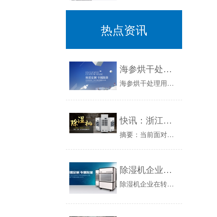
热点资讯
海参烘干处理用什么方法好？海参烘干除湿机
海参烘干处理用什么方法好？海参烘干除湿机商品详细资料：海参是一种珍贵的食物，在中国早已有2000很多年的吃历史时间了，之前是以大海中打捞野生...
快讯：浙江加湿器 面对挑战加快发展
摘要：当前面对美国次贷危机引起的金融风暴，给浙江加湿器业也带领来较大的冲击，市场需求下降、出口减少、竞争更剧烈，但在这种情况下有没有看到受冲...
除湿机企业在转型中的品牌战略
除湿机企业在转型中的品牌战略：除湿机在我国已经发展了十几年，现在还是粗放式的发展模式，现在我国正处于经济转型时候，除湿机企业必须认识到品牌的...