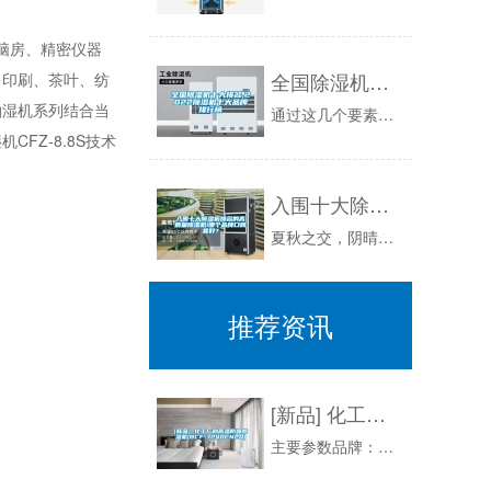
脑房、精密仪器
全国除湿机十大排名,2022除湿机十大品牌排行榜
、印刷、茶叶、纺
抽湿机系列结合当
通过这几个要素，我们再看一个排名，除湿机行业十大品牌的排名。目前除湿机行业分为国内品牌和国外品牌：国内除湿机品牌：除湿机朗力性除湿机，西门子...
Z-8.8S技术
入围十大除湿机排名的高质量除湿机!哪个品牌口碑最好？
夏秋之交，阴晴不定，加上部分地区受台风影响，空气湿度较大，导致不少朋友担心家中物品受潮。例如电线长期受潮容易腐蚀电线外皮，造成漏电、短路，甚...
推荐资讯
[新品] 化工厂耐高温防爆除湿机(BCF-7240CN20)
主要参数品牌：型号：BCF-7240CN20除湿量：20KG/H制冷量：W电源：1-380-50（PH-V-HZ）功率：8400W温度控制：...