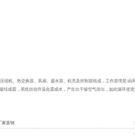
机由压缩机、热交换器、风扇、盛水器、机壳及控制器组成，工作原理是:由
下凝结成霜，系统自动升温化霜成水，产生出干燥空气排出，如此循环使室
厂家直销