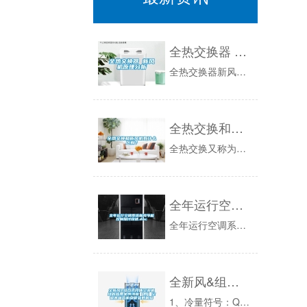
全热交换器 新风机原理分析
全热交换器新风机原理分析全热交换器，新风换气机，换气机，板翅式换热器属于一种空气与空气直接交换的静止型换热器，它不需要通过中间媒质进行换热，...
全热交换和新风机有什么区别？
全热交换又称为全热交换新风机，它是新风机的一种，全热交换和新风机最大的区别就在于里面的全热交换芯体，它可以实现能量回收，非常节能。新风机：新...
全年运行空调系统新风节能控制探讨综述.doc
全年运行空调系统新风节能控制探讨综述全年运行空调系统新风节能控制探讨综述全年运行空调系统新风节能控制探讨综述整年运转空调系统新风节能控制商讨...
全新风&组合式段体空调机组的应用案例浅析（四）空调末端风机盘管参数解释
1、冷量符号：Q标准单位：kw（千瓦）其它常用单位：1Kcal/h（千大卡每小时）=1kw/860；1RT（冷吨）=3024Kcal/h；1...