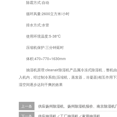
除霜方式:自动
循环风量:2600立方米/小时
排水方式:水管
使用环境温度:5-38℃
压缩机保护:三分钟延时
体积:470×770×1630mm
抽湿机原理:cleanair除湿机产品属冷冻式除湿机，整
入机内，经过制冷系统(压缩机，蒸发器，冷凝器)相互作用
湿空间逐步达到干爽的效果
上一条
供应扬州除湿机、扬州除湿机报价、南京除湿机
下一条
供应抽湿机／工厂抽湿机／家用抽湿机