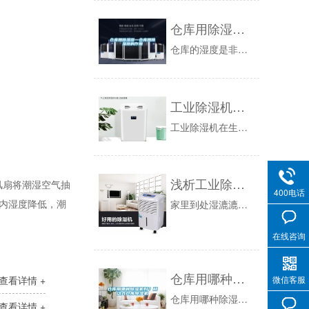
仓库用除湿器—仓库用除湿器的作用
仓库的湿度是非常重要的，它是仓库环境的重要指标，所以我们一般在仓库中都会用到仓库，仓库除湿机属于冷冻式除湿机，用于调节仓库的室内湿度，保证仓...
工业除湿机工作原理及产品分类介绍
工业除湿机在生产过程中的应用是非常广泛的，具有除湿量大、运行费用低等特点。为保证产品的质量，在生产过程中，工业除湿机的除湿效果是有非常严格的...
浅析工业除湿机的行业潜规则
风扇将潮湿空气抽
400电话
内湿度降低，潮
家里到处湿漉漉的……这个时候如果有一台除湿机，解决家人的困扰，让屋子干干爽爽，心情也倍儿棒有木有？可如今除湿机在国内的市场毕竟还不成熟，市面...
在线咨询
仓库用哪种除湿机好？移动式仓库除湿机
微信客服
查看详情 +
仓库用哪种除湿机好？移动式仓库除湿机新闻资讯：不管在什么地方，大型仓库都是zui容易潮湿的一个地方，从而导致存放在其中的一些原材料及其制成品...
查看详情 +