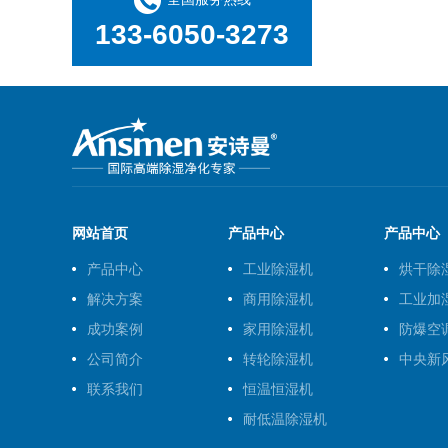
无线除湿智能系统的制作方法
133-6050-3273
无缝管除湿机
工业除湿机 工业抽湿机 价格
工业除湿机 工业除湿设备公司
ASM-300单机转轮除湿机
无线电渗透除湿机，别墅防潮除湿除霉好帮手
网站首页
产品中心
产品中心
无盲区全新风风冷调温除湿机的制作方法
产品中心
工业除湿机
烘干除
恒温恒湿箱 HG／恒工 标准恒温恒湿养护箱 生产厂家定做
解决方案
商用除湿机
工业加
成功案例
家用除湿机
防爆空
无锡常规水冷调温／降温型除湿机
公司简介
转轮除湿机
中央新
无锡大型除湿机功能(排名好：2022已更新)
ASM-200单机转轮除湿机
联系我们
恒温恒湿机
耐低温除湿机
底层防潮｜MPS电渗透