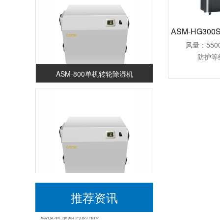
风量：550
防护等级
ASM-800单机转轮除湿机
恒温恒湿箱 HG／恒工 标准恒温恒湿养护箱 生产厂家定做
无锡常规水冷调温／降温型除湿机
无锡大型除湿机功能(排名好：2022已更新)
ASM-600单机转轮除湿机
底层防潮｜MPS电渗透
推荐资讯
底楼装修如何防潮0