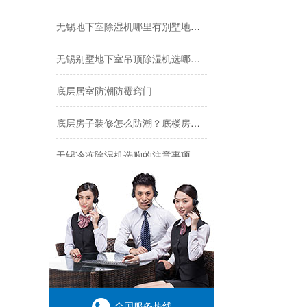
无锡地下室除湿机哪里有别墅地下室用的
无锡别墅地下室吊顶除湿机选哪个牌子好？
底层居室防潮防霉窍门
ASM-500单机转轮除湿机
底层房子装修怎么防潮？底楼房子怎么做防水？
无锡冷冻除湿机选购的注意事项
无锡低露点除湿机种类(感恩！2022已更新)
库除湿机，库防爆除湿机
应用控制箱保护吸湿器效果更理想，规避实际问题
ASM-400单机转轮除湿机
恒温恒湿箱 HG／恒工 桌上型恒温恒湿箱 厂家
全国服务热线