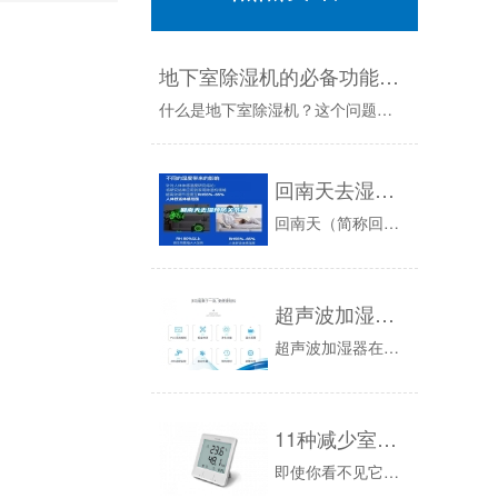
地下室除湿机的必备功能和特征
什么是地下室除湿机？这个问题的答案并不像你想象的那样有趣或令人兴奋。地下室除湿机只是一个普通的独立式便携式除湿机，但它配备了某些特征和功能，...
回南天去湿预防关节痛
回南天（简称回南）是对我国南方地区一种天气现象的称呼，通常指每年春天时，气温开始回暖而湿度开始回升的现象。华南属于典型的海洋性亚热带季风气候...
超声波加湿器可以除臭吗？
超声波加湿器在除臭方面的应用：对于使用垃圾发电的火电站、养殖场或者各种喷漆车间来说，空气味道实在是不怎么样，冬天还要好点，毕竟温度不高，气味...
11种减少室内空气污染的方法 室内空气除湿机
即使你看不见它们，但是你的家里依旧充满了过敏原！室内空气质量问题的常见来源包括霉菌，尘螨，蟑螂，花粉，宠物和干燥空气。我们人类具有很强的适应...