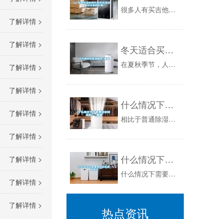
很多人有买吉他的想法只是因为在某些时候脑袋发热，这在弹吉他的人中占了大多数。购买时，在电商平台上往往只买一个几千到几百的电吉他玩玩练手。在这...
了解详情 >
了解详情 >
冬天适合买除湿机吗_重复
在夏秋季节，人们最苦恼的便是家里潮湿，造成衣物、书籍都受潮，霉变，给生活带来了很大的不便。从而使得除湿机成了人们热捧的电器。随着秋冬季节的到...
了解详情 >
了解详情 >
什么情况下才需要转轮除湿机？_重复
了解详情 >
相比于普通除湿机，转轮除湿机的优势尤其明显，它的除湿量更大，效率更高可以连续提供低露点干空气，是众多行业的首选除湿设备。但是，转轮除湿机的成...
了解详情 >
什么情况下需要用到转轮除湿机？
了解详情 >
什么情况下需要用到转轮除湿机？_轮转除湿机组的中心构造为一个不断滚动的蜂窝状枯燥轮。转轮是除湿机中启动吸收水分的作用，它的介质是由几种特别的...
了解详情 >
了解详情 >
热点资讯