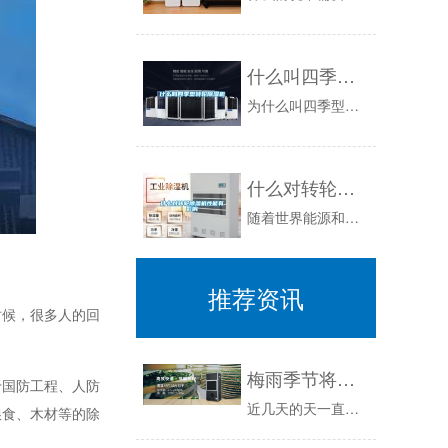
什么叫四季型转轮除湿机
为什么叫四季型转轮除湿机?从字面上看，就是一年四季都适用，包括华东地区冬天冷、夏天热、黄霉天等任何条件下。四季型转轮除湿机是将单独转轮型和单...
什么对转轮除湿机性能有影响
随着世界能源和环境问题的进一步突出，除湿供冷技术的优越性开始被人们认识并且逐步得到发展，转轮除湿机是除湿供冷空调技术中的关键设备，全面了解其...
推荐资讯
时候，很多人的回
梅雨季节将至？
于国防工程、人防
近几天的天一直白蒙蒙的一整片，全国多地大暴雨，还伴随电闪与雷电，莫不是……梅雨天气即将到来？梅雨天气是几月份？梅雨（黄梅天），指中国长江中下...
粮食、木材等的除