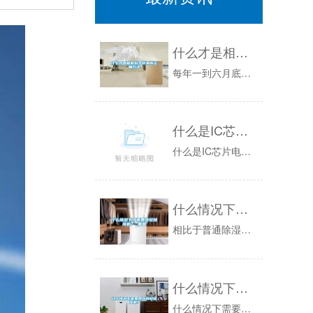
什么才是相机科学防潮的正确方法
每年一到六月底七月初的时候，全国各地都会开启“下雨模式”。就连笔者所处的以缺水著称的帝都，这两天也是阴雨连绵。什么东西一多了也都受不了，这雨...
什么是IC芯片电子防潮箱
什么是IC芯片电子防潮箱？电子芯片除湿方法是近年来一种新的工作原理，也可称为冷冻芯片霜水除湿方法，该技术***早来自美国航天技术制冷芯片，具...
什么情况下才需要转轮除湿机？_重复
相比于普通除湿机，转轮除湿机的优势尤其明显，它的除湿量更大，效率更高可以连续提供低露点干空气，是众多行业的首选除湿设备。但是，转轮除湿机的成...
什么情况下需要用到转轮除湿机？
什么情况下需要用到转轮除湿机？_轮转除湿机组的中心构造为一个不断滚动的蜂窝状枯燥轮。转轮是除湿机中启动吸收水分的作用，它的介质是由几种特别的...