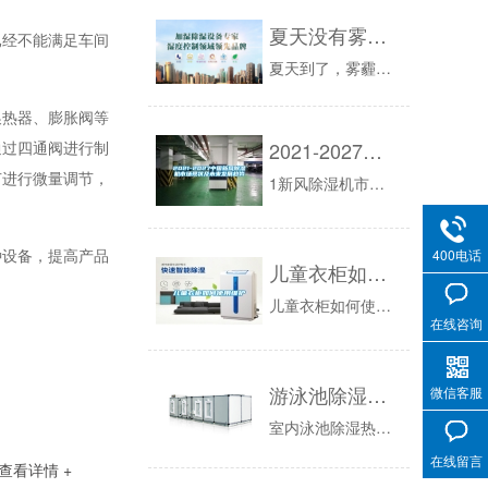
夏天没有雾霾，还有必要安装新风吗？
已经不能满足车间
夏天到了，雾霾天明显少了很多，空气质量也逐渐好转，朋友圈被各种城市的天空蓝刷屏。夏天没有雾霾空气质量就安全，没有后顾之忧了吗？事实上，室内空...
换热器、膨胀阀等
2021-2027中国新风除湿机市场现状及未来发展趋势
通过四通阀进行制
节进行微量调节，
1新风除湿机市场概述1.1产品定义及统计范围1.2按照不同产品类型，新风除湿机主要可以分为如下几个类别1.2.1不同类型新风除湿机增长趋势2...
种设备，提高产品
400电话
儿童衣柜如何使用维护
儿童衣柜如何使用维护：国人对自己的孩子是非常心疼的，小编老家有句话是这么说的，大疼小那是真疼，小疼大，那只是一句话，所以在孩子身上花钱是很舍...
在线咨询
游泳池除湿热泵机组如何有效防止腐蚀
微信客服
室内泳池除湿热泵安诗曼泳池除湿专业服务厂商，竭诚期待您的沟通与交流！
在线留言
查看详情 +