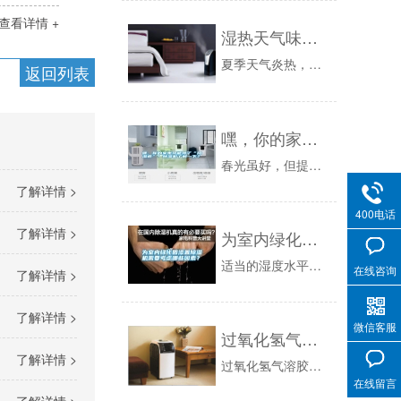
查看详情 +
湿热天气味道难闻只能用除湿机
夏季天气炎热，细菌和其他微生物也容易大量繁殖，尤其是在潮湿多雨的环境中。所以夏天的房子通常很臭，包括垃圾变质的臭味，水果和蔬菜发霉发酵的酸味...
返回列表
嘿，你的家电可能得了“风湿病”！除湿机了解一下？
春光虽好，但提起春天除了“春光明媚”之外，最常让人联想在一起的，就是“春雨绵绵”了。气候湿润，雨水较多。特别是“回南天”最要命，弄不好，家就...
了解详情 >
400电话
了解详情 >
为室内绿化园添置除湿机需要考虑哪些因素？
适当的湿度水平对于维持室内生长室中的空气质量是十分必要的，但有效地监测和管理这些水平是具有挑战性的。4.附加环境因素也要考虑你的成长空间所使...
在线咨询
了解详情 >
了解详情 >
微信客服
过氧化氢气溶胶智能消毒机， H2O2雾化消毒设备
了解详情 >
过氧化氢气溶胶智能消毒机，H2O2雾化消毒设备新闻资讯目前，大家通常对来势凶猛的病毒病原体扩散的控制存在一定的困难，其中最为主要的是不能对环...
在线留言