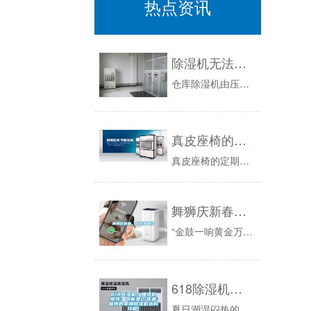
热点资讯
除湿机无法启动 除湿机故障 仓库除湿机
仓库除湿机由压缩机、电脑板、显示屏、热交换器、电风扇、水容器、外壳、控制器等组成。现在我们使用的各种除湿机比较广泛，比如家用除湿机、工业除湿...
真皮座椅的保养别忘记 雨天一定防受潮
真皮座椅的定期的清洗很重要，清洗后的养护更是不可缺少的，下文是关于真皮座椅的保养简单内容。真皮座椅的保养内容清洗：用清洗剂去除皮革表面的灰尘...
舞狮庆新春，开门满堂红
“金鼓一响黄金万两，金狮点睛富贵繁荣”，在新的一年里，安诗曼公司全体员工祝您：新的一年财源广进！万事如意！
618除湿机／抽湿机推荐：可能是21年最值得的家用除湿机选购攻略！
夏日潮湿闷热的梅雨季如约而至在家里呆着就感觉，潮气逼人黏腻腻的地板；晒不干的衣物；雾蒙蒙的镜子......总之家里就和水帘洞一样，体感也极其...