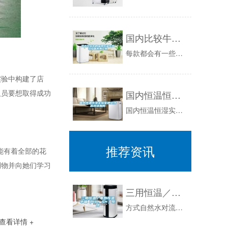
国内比较牛的品牌恒温恒湿试验箱有那几家
每款都会有一些让试验行业的经典产品，对于在百度搜索到的厂家就有很多，今天就小编跟大家聊一聊，在国内比较牛的品牌恒温恒湿试验箱有那几家。一、说...
验中构建了店
人员要想取得成功
国内恒温恒湿实验室建设技术现状如何
国内恒温恒湿实验室建设技术现状如何现如今，国内恒温恒湿实验室建设技术现状也是处于较高水平，甚至有些厂家已经达到了世界先进水平的行列，所有的设...
推荐资讯
能有着全部的花
刊物并向她们学习
三用恒温／电热恒温水箱（HH、SH）系列
方式自然水对流热传递性能使用温度范围RT+5~65℃RT+5~100℃RT+5~65℃RT+5~100℃温度分辨率0.1℃温度波动度±0.5...
查看详情 +