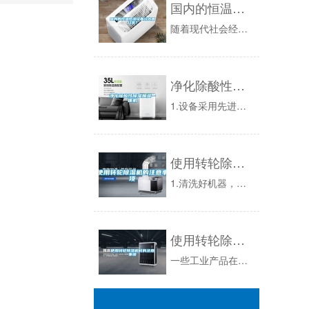
国内的恒温恒湿设备分为哪几类？
随着现代社会经济发展，在生产及生活中，人们对空气温湿度要求越来越高，恒温恒湿机应用领域也越来越广泛。下面木准试验设备小编就给大家介绍一下恒温...
净化除酸性除湿加湿一体机
1.设备采用先进的恒湿、净化技术，前瞻性的设计，创新、成熟智能的软件系统，外型设计美观，能满足未来档案馆对环境精密控制的严格要求。应用内置型...
使用转轮除湿机的注意事项
1.清洗好机器，转轮除湿机长期运转后，严禁用冷水清洗。2.定期对储气罐的anquan阀进行手动排气试验，确保anquan阀正常有效。3.操作...
使用转轮除湿机时的注意事项
一些工业产品在保存的时候都要特别注意产品的湿度问题。如果湿度超了规定的标准，有可能会对物品造成损伤，出现的损伤有：光学镜头、磁记录材料、仪器...