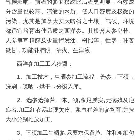
气候影响，前者的参面横纹比后者更明显，有效成
分含量也较高。清澈的水质、低人口密度及极微的
污染，尤其是加拿大安大略省之土壤、气候、环境
都适宜培育出佳品质之西洋参。其根含人参皂苷、
人参皂草精醇及少量挥发油、树脂等。性寒，味苦
微甘，功能补肺阴、清火、生津液。
西洋参加工工艺步骤：
1、加工技术，生晒参加工流程，选参→下须→
洗刷→晾晒→烘干→分级入库。
2、选参选择芦、体、须,浆足质实,无病残及疤
痕者,加工红参易出现黄皮、浆气稍差的参均可,并按
大小分别堆放加工。
3、下须加工生晒参,只要求保留芦、体和粗细匀