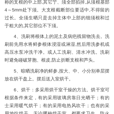
称的支根的中上部,其它艼、须全部掐掉,从须根基部
4～5mm处下须。大支根截断部位要适中,不得留的
过长。全须生晒只是去掉主体中上部的细须根和过
于粗大的,其它部位不下须。
4、洗刷将根体上的泥土及病疤残留物洗去。洗
刷前先用水将鲜参根体浸湿或淋湿,然后用洗参机或
高压水泵冲洗干净。或人工洗刷、清水冲洗。洗刷
时避免碰破芽胞、根皮,防止折断支根和芦头。
5、晾晒洗刷净的鲜参,按大、中、小分别单层摆
放在烘干盘上。摆后送入室烘干。
6、烘干：多采用烘干室干燥的方法。烘干室可
根据条件来定，有的采用玻璃房靠日光晒干；有的
士采用暖气烘干；有的采用电热风吹干；也有的采
用地炕烘干。无论哪种烘干室，都要求卫生、防火